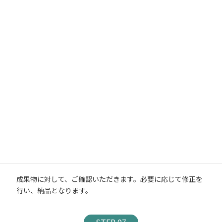
ご契約・発注
秘密保持契約など、発注に際して必要な契約をいたします。
STEP 05
サービスのご提供
ご提案させていただいた内容にて業務を実施いたします。
STEP 06
確認・納品
成果物に対して、ご確認いただきます。必要に応じて修正を
行い、納品となります。