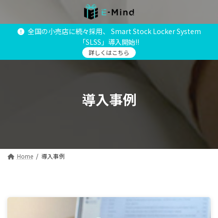
コ
ナ
ン
ビ
テ
ゲ
全国の小売店に続々採用、 Smart Stock Locker System
ン
ー
「SLSS」導入開始!!
ツ
シ
へ
ョ
詳しくはこちら
ス
ン
キ
に
ッ
移
プ
動
導入事例
Home
導入事例