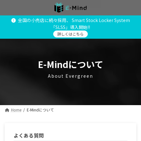
コ
ナ
ン
ビ
テ
ゲ
全国の小売店に続々採用、 Smart Stock Locker System
ン
ー
「SLSS」導入開始!!
ツ
シ
へ
ョ
詳しくはこちら
ス
ン
キ
に
ッ
移
プ
動
E-Mindについて
About Evergreen
Home
E-Mindについて
よくある質問