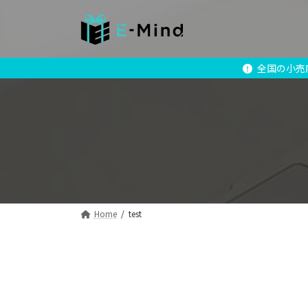
コ
ナ
ン
ビ
テ
ゲ
ン
ー
全国の小売店に
ツ
シ
へ
ョ
ス
ン
キ
に
ッ
移
プ
動
Home
test